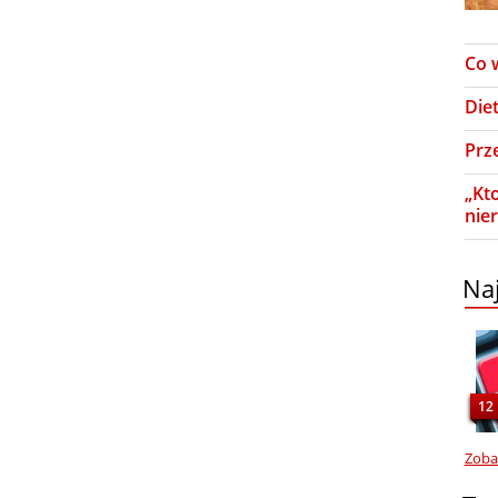
Co 
Die
Prz
„Kto
nie
Naj
12
Zobac