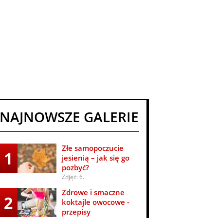
NAJNOWSZE GALERIE
Złe samopoczucie
1
jesienią – jak się go
pozbyć?
Zdjęć: 6.
Zdrowe i smaczne
2
koktajle owocowe -
przepisy