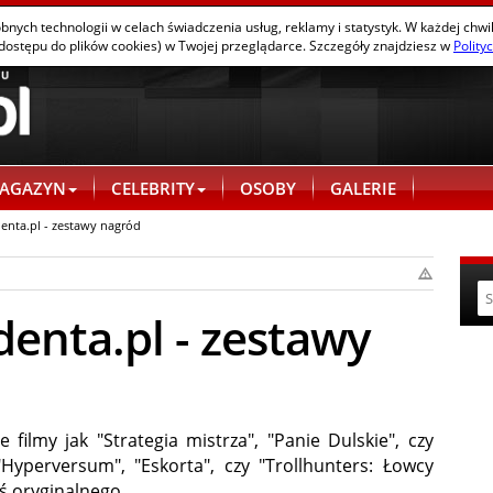
KONTAKT
obnych technologii w celach świadczenia usług, reklamy i statystyk. W każdej chw
dostępu do plików cookies) w Twojej przeglądarce. Szczegóły znajdziesz w
Polity
AGAZYN
CELEBRITY
OSOBY
GALERIE
enta.pl - zestawy nagród
enta.pl - zestawy
 filmy jak "Strategia mistrza", "Panie Dulskie", czy
Hyperversum", "Eskorta", czy "Trollhunters: Łowcy
oś oryginalnego.