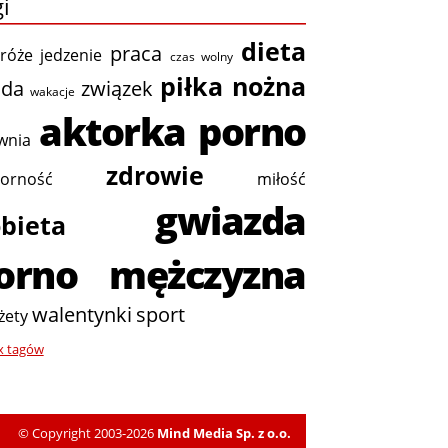
i
dieta
praca
róże
jedzenie
czas wolny
piłka nożna
da
związek
wakacje
aktorka porno
ownia
zdrowie
orność
miłość
gwiazda
bieta
orno
mężczyzna
walentynki
sport
żety
x tagów
© Copyright 2003-2026
Mind Media Sp. z o.o.