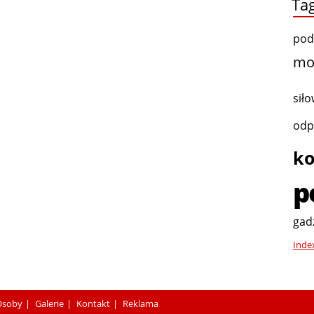
Tag
pod
mo
sił
odp
ko
p
gad
Inde
Osoby
Galerie
Kontakt
Reklama