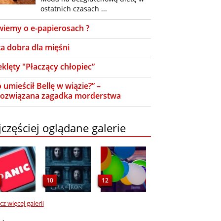
ostatnich czasach ...
wiemy o e-papierosach ?
ta dobra dla mięśni
eklęty "Płaczący chłopiec”
 umieścił Bellę w wiązie?” –
rozwiązana zagadka morderstwa
częściej oglądane galerie
10
12
z więcej galerii