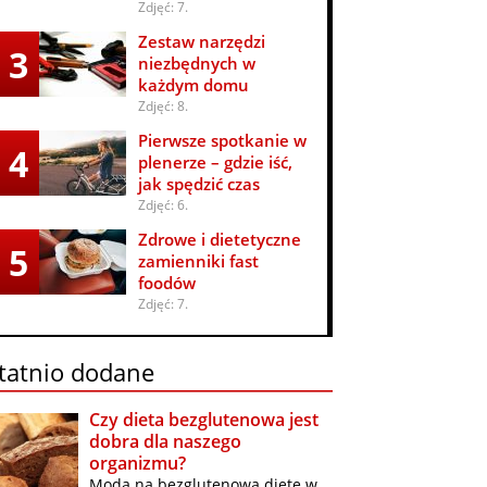
Zdjęć: 7.
Zestaw narzędzi
3
niezbędnych w
każdym domu
Zdjęć: 8.
Pierwsze spotkanie w
4
plenerze – gdzie iść,
jak spędzić czas
Zdjęć: 6.
Zdrowe i dietetyczne
5
zamienniki fast
foodów
Zdjęć: 7.
tatnio dodane
Czy dieta bezglutenowa jest
dobra dla naszego
organizmu?
Moda na bezglutenową dietę w