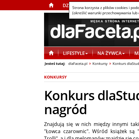
DZIAŁY PORTALU
REKLAMA
Strona korzysta z plików cookies i pod
(określić warunki przechowywania lub 
LIFESTYLE
NA ŻYWCA
M
Jesteś tutaj:
dlaFaceta.pl
Konkursy
Konkurs dlaStud
KONKURSY
Konkurs dlaStud
nagród
Znajdują się w nich między innymi takie
"Łowca czarownic". Wśród książek są "
Trolli", a i dla melomanów znajdzie się c